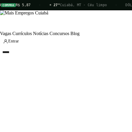
R$ 5,87
·
☀ 27°
Cuiabá, MT · Céu limpo
·
DÓLA
COMPRA
Vagas
Currículos
Notícias
Concursos
Blog
Entrar