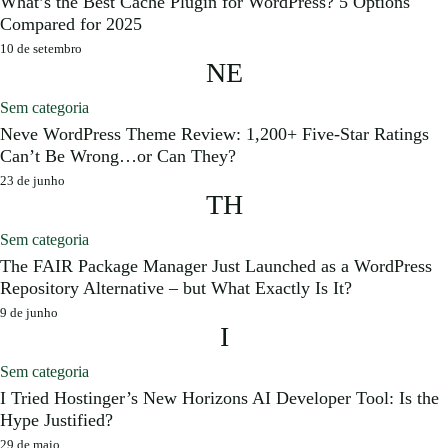
What’s the Best Cache Plugin for WordPress? 5 Options
Compared for 2025
Concursos
10 de setembro
NE
Blog
Sem categoria
Neve WordPress Theme Review: 1,200+ Five-Star Ratings
Can’t Be Wrong…or Can They?
Entrar
23 de junho
TH
Publicar vaga
Sem categoria
The FAIR Package Manager Just Launched as a WordPress
Repository Alternative – but What Exactly Is It?
9 de junho
I
Sem categoria
I Tried Hostinger’s New Horizons AI Developer Tool: Is the
Hype Justified?
29 de maio