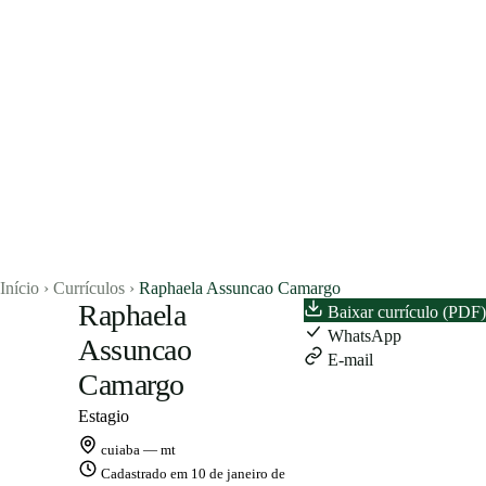
Concursos
Blog
Entrar
Publicar vaga
Início
›
Currículos
›
Raphaela Assuncao Camargo
Raphaela
Baixar currículo (PDF)
RA
WhatsApp
Assuncao
E-mail
Camargo
Estagio
cuiaba — mt
Cadastrado em 10 de janeiro de