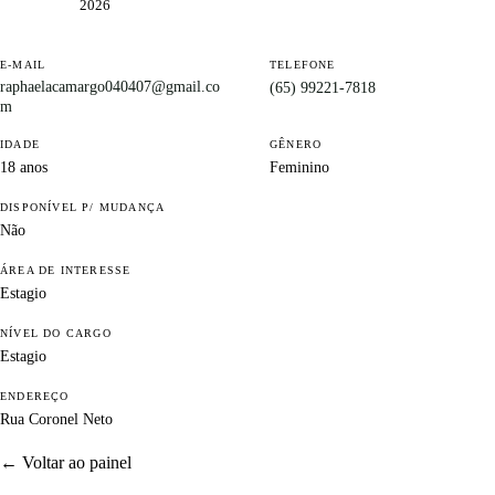
2026
E-MAIL
TELEFONE
raphaelacamargo040407@gmail.co
(65) 99221-7818
m
IDADE
GÊNERO
18 anos
Feminino
DISPONÍVEL P/ MUDANÇA
Não
ÁREA DE INTERESSE
Estagio
NÍVEL DO CARGO
Estagio
ENDEREÇO
Rua Coronel Neto
← Voltar ao painel