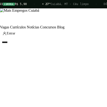
93
R$ 5,90
·
☀ 27°
Cuiabá, MT · Céu limpo
·
DÓ
COMPRA
Vagas
Currículos
Notícias
Concursos
Blog
Entrar
Vagas
Currículos
Notícias