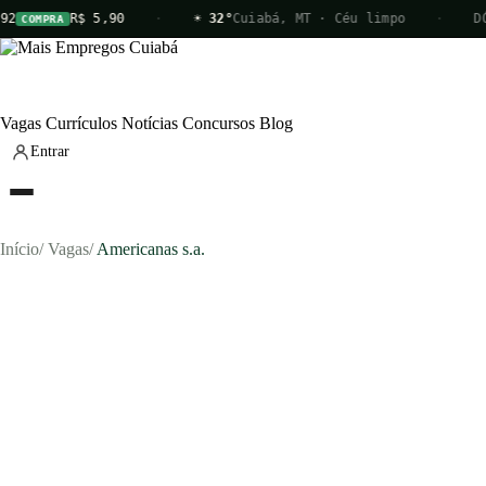
92
R$ 5,90
·
☀ 32°
Cuiabá, MT · Céu limpo
·
DÓ
COMPRA
Vagas
Currículos
Notícias
Concursos
Blog
Entrar
Início
/
Vagas
/
Americanas s.a.
Vagas
Currículos
Notícias