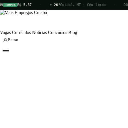
9
R$ 5,87
·
☀ 26°
Cuiabá, MT · Céu limpo
·
DÓ
COMPRA
Vagas
Currículos
Notícias
Concursos
Blog
Entrar