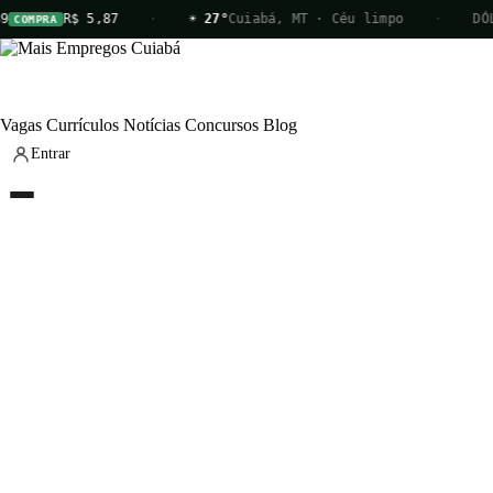
9
R$ 5,87
·
☀ 27°
Cuiabá, MT · Céu limpo
·
DÓL
COMPRA
Vagas
Currículos
Notícias
Concursos
Blog
Entrar