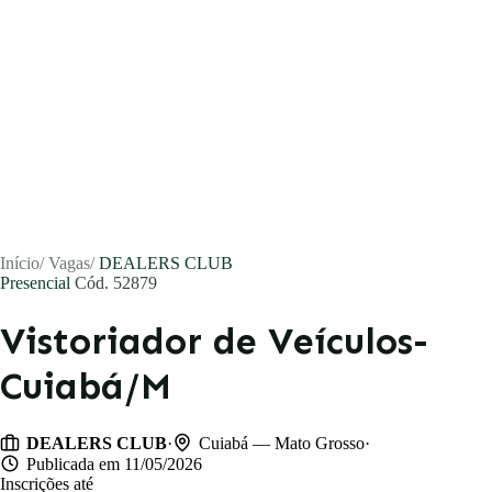
Início
/
Vagas
/
DEALERS CLUB
Presencial
Cód. 52879
Vistoriador de Veículos-
Cuiabá/M
Vagas
Currículos
·
·
DEALERS CLUB
Cuiabá — Mato Grosso
Publicada em 11/05/2026
Inscrições até
Notícias