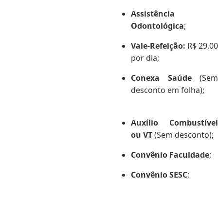
Assistência
Odontológica
;
Vale-Refeição:
R$ 29,00
por dia;
Conexa Saúde
(Sem
desconto em folha);
Auxílio Combustível
ou VT
(Sem desconto);
Convênio Faculdade
;
Convênio SESC
;