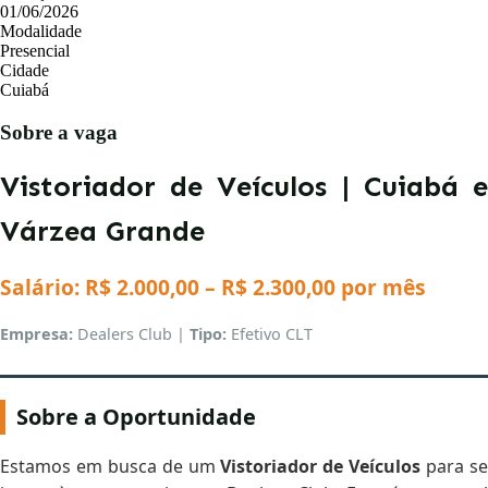
01/06/2026
Modalidade
Concursos
Presencial
Cidade
Cuiabá
Blog
Sobre a vaga
Entrar
Vistoriador de Veículos | Cuiabá e
Publicar vaga
Várzea Grande
Salário: R$ 2.000,00 – R$ 2.300,00 por mês
Empresa:
Dealers Club |
Tipo:
Efetivo CLT
Sobre a Oportunidade
Estamos em busca de um
Vistoriador de Veículos
para s