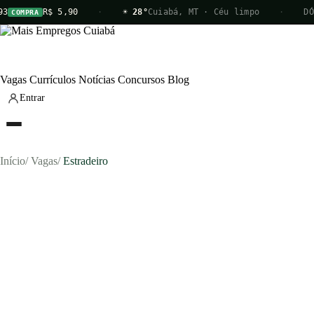
3
R$ 5,90
·
☀ 28°
Cuiabá, MT · Céu limpo
·
DÓ
COMPRA
Vagas
Currículos
Notícias
Concursos
Blog
Entrar
Início
/
Vagas
/
Estradeiro
Vagas
Currículos
Notícias