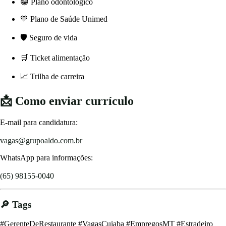
😁 Plano odontológico
💙 Plano de Saúde Unimed
🛡️ Seguro de vida
🛒 Ticket alimentação
📈 Trilha de carreira
📩 Como enviar currículo
E-mail para candidatura:
vagas@grupoaldo.com.br
WhatsApp para informações:
(65) 98155-0040
🔎 Tags
#GerenteDeRestaurante #VagasCuiaba #EmpregosMT #Estradeiro