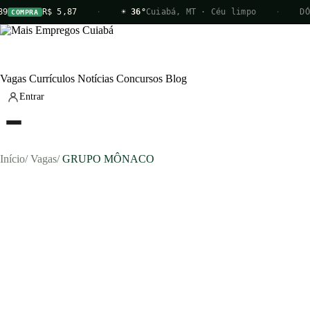
9
R$ 5,87
·
☀ 36°
Cuiabá, MT · Céu limpo
·
DÓ
COMPRA
Vagas
Currículos
Notícias
Concursos
Blog
Entrar
Início
/
Vagas
/
GRUPO MÔNACO
Vagas
Currículos
Notícias