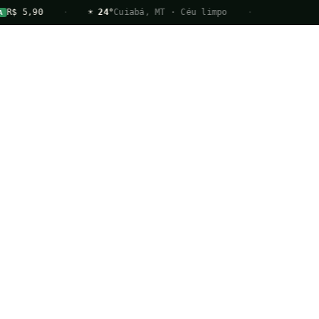
R$ 5,90
·
☀ 24°
Cuiabá, MT · Céu limpo
·