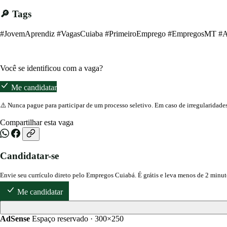
🔎 Tags
#JovemAprendiz #VagasCuiaba #PrimeiroEmprego #EmpregosMT #Ad
Você se identificou com a vaga?
Me candidatar
⚠️ Nunca pague para participar de um processo seletivo. Em caso de irregularidade
Compartilhar esta vaga
Candidatar-se
Envie seu currículo direto pelo Empregos Cuiabá. É grátis e leva menos de 2 minut
Me candidatar
AdSense
Espaço reservado · 300×250