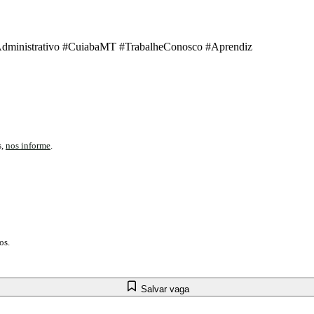
ministrativo #CuiabaMT #TrabalheConosco #Aprendiz
s,
nos informe
.
os.
Salvar vaga