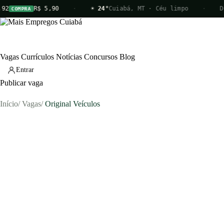
2
R$ 5,90
·
☀ 24°
Cuiabá, MT · Céu limpo
·
DÓ
COMPRA
Vagas
Currículos
Notícias
Concursos
Blog
Entrar
Publicar vaga
Início
/
Vagas
/
Original Veículos
Vagas
Currículos
Notícias
Concursos