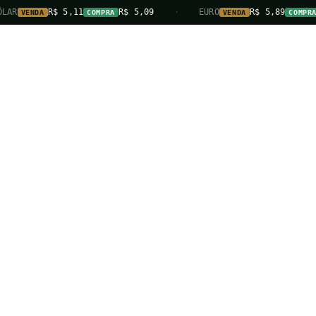
AR
R$ 5,11
R$ 5,09
·
EURO
R$ 5,89
R
VENDA
COMPRA
VENDA
COMPRA