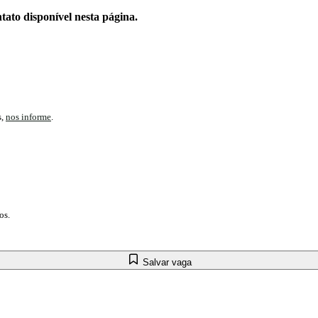
tato disponível nesta página.
s,
nos informe
.
os.
Salvar vaga