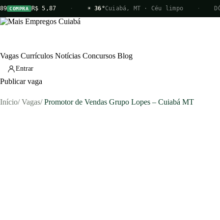
R$ 5,87
·
☀ 36°
Cuiabá, MT · Céu limpo
·
DÓL
COMPRA
Vagas
Currículos
Notícias
Concursos
Blog
Entrar
Publicar vaga
Início
/
Vagas
/
Promotor de Vendas Grupo Lopes – Cuiabá MT
Vagas
Currículos
Notícias
Concursos