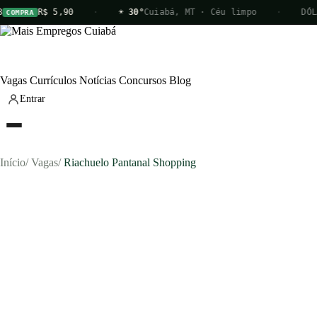
R$ 5,90
·
☀ 30°
Cuiabá, MT · Céu limpo
·
DÓL
COMPRA
Vagas
Currículos
Notícias
Concursos
Blog
Entrar
Início
/
Vagas
/
Riachuelo Pantanal Shopping
Vagas
Currículos
Notícias