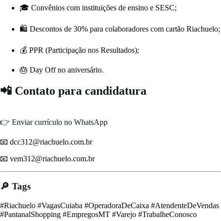
🎓 Convênios com instituições de ensino e SESC;
🛍 Descontos de 30% para colaboradores com cartão Riachuelo;
💰 PPR (Participação nos Resultados);
🎂 Day Off no aniversário.
📲 Contato para candidatura
👉 Enviar currículo no WhatsApp
📧
dcc312@riachuelo.com.br
📧
vem312@riachuelo.com.br
🔎 Tags
#Riachuelo #VagasCuiaba #OperadoraDeCaixa #AtendenteDeVendas
#PantanalShopping #EmpregosMT #Varejo #TrabalheConosco