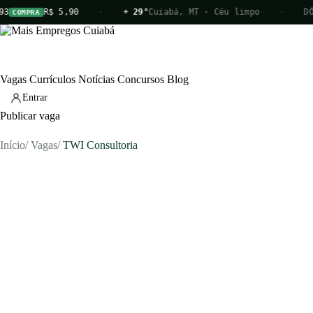
3
R$ 5,90
·
☀ 29°
Cuiabá, MT · Céu limpo
·
DÓL
COMPRA
Vagas
Currículos
Notícias
Concursos
Blog
Entrar
Publicar vaga
Início
/
Vagas
/
TWI Consultoria
Vagas
Currículos
Notícias
Concursos