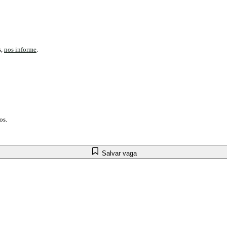
s,
nos informe
.
os.
Salvar vaga