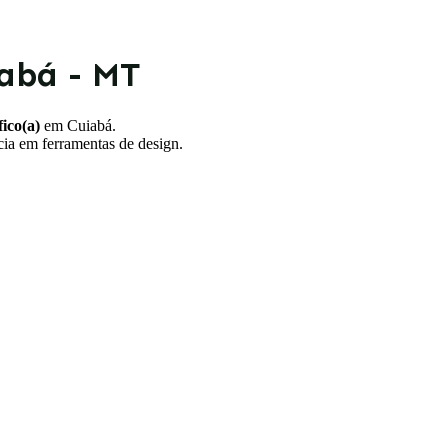
iabá - MT
ico(a)
em Cuiabá.
ncia em ferramentas de design.