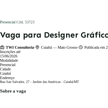
Blog
Presencial
Cód. 53723
Entrar
Vaga para Designer Gráfic
Publicar vaga
·
·
TWI Consultoria
Cuiabá — Mato Grosso
Publicada em 2
Inscrições até
15/06/2026
Modalidade
Presencial
Cidade
Cuiabá
Endereço
Rua San Salvador, 27 - Jardim das Américas - Cuiabá/MT
Sobre a vaga