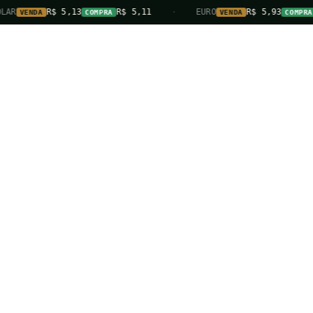
AR
R$ 5,13
R$ 5,11
·
EURO
R$ 5,93
VENDA
COMPRA
VENDA
COMPRA