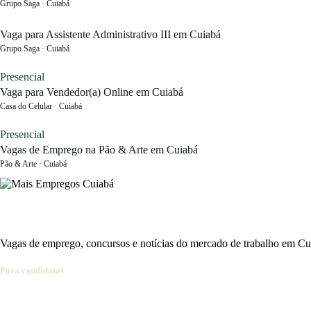
Grupo Saga · Cuiabá
Vaga para Assistente Administrativo III em Cuiabá
Grupo Saga · Cuiabá
Presencial
Vaga para Vendedor(a) Online em Cuiabá
Casa do Celular · Cuiabá
Presencial
Vagas de Emprego na Pão & Arte em Cuiabá
Pão & Arte · Cuiabá
Vagas de emprego, concursos e notícias do mercado de trabalho em C
Para candidatos
Ver vagas
Cadastrar currículo
Concursos abertos
Alertas por e-mail
Dic