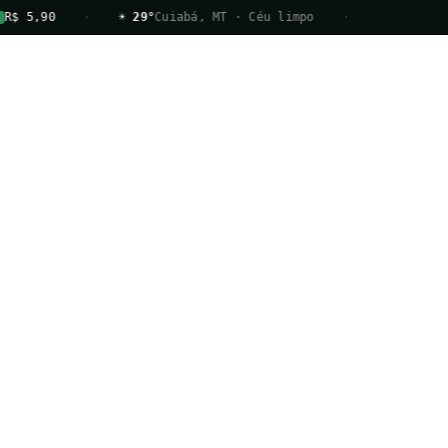
R$ 5,90
·
☀ 29°
Cuiabá, MT · Céu limpo
·