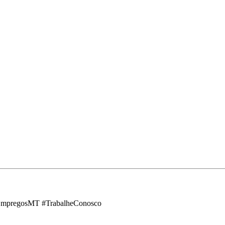
#EmpregosMT #TrabalheConosco