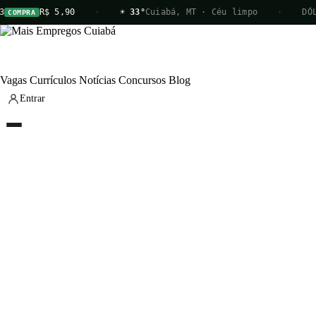
R$ 5,90
·
☀ 33°
Cuiabá, MT · Céu limpo
·
DÓLA
COMPRA
Vagas
Currículos
Notícias
Concursos
Blog
Entrar
Vagas
Currículos
Notícias