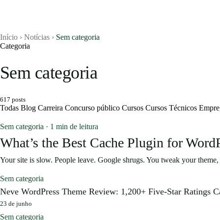
Início
›
Notícias
›
Sem categoria
Categoria
Sem categoria
Vagas
617 posts
Currículos
Todas
Blog
Carreira
Concurso público
Cursos
Cursos Técnicos
Empre
Notícias
Sem categoria · 1 min de leitura
What’s the Best Cache Plugin for Word
Concursos
Your site is slow. People leave. Google shrugs. You tweak your theme
Blog
Sem categoria
Neve WordPress Theme Review: 1,200+ Five-Star Ratings 
23 de junho
Entrar
Sem categoria