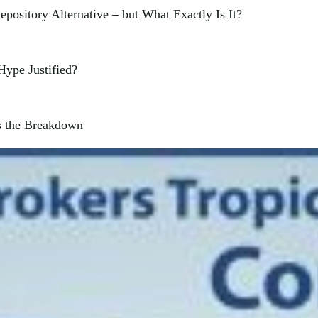
ository Alternative – but What Exactly Is It?
Hype Justified?
s the Breakdown