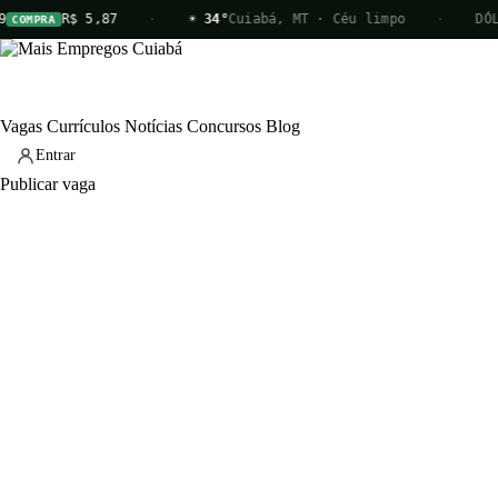
R$ 5,87
·
☀ 34°
Cuiabá, MT · Céu limpo
·
DÓLAR
A
VEN
Vagas
Currículos
Notícias
Concursos
Blog
Entrar
Publicar vaga