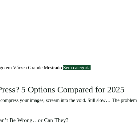
go em Várzea Grande
Mestrado
Sem categoria
Press? 5 Options Compared for 2025
, compress your images, scream into the void. Still slow… The proble
Can’t Be Wrong…or Can They?