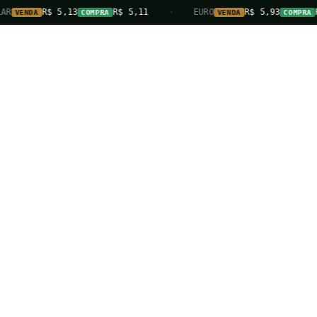
R$ 5,13
R$ 5,11
·
EURO
R$ 5,93
R$ 5,90
A
COMPRA
VENDA
COMPRA