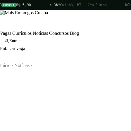
R$ 5,90
·
☀ 36°
Cuiabá, MT · Céu limpo
·
DÓLAR
VEND
Vagas
Currículos
Notícias
Concursos
Blog
Entrar
Publicar vaga
Início
›
Notícias
›
Vagas
Currículos
Notícias
Concursos