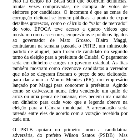
Não há eleição no Brasil sem que ocorrram denúncias,
muitas vezes comprovadas, de compra de votos de
eleitores por candidatos. O incomum é que as cenas de
corrupção eleitoral se tornem públicas, a ponto de expor
detalhes grotescos, como o cálculo do “valor de mercado”
do voto. ÉPOCA teve acesso a quatro vídeos que
mostram como assessores, empresários e políticos ligados
ao governador de Mato Grosso, Blairo Maggi,
contrataram na semana passada o PRTB, um minúsculo
partido de aluguel, para trocar de candidato no segundo
turno da eleição para a prefeitura de Cuiabá. O pagamento
seria em dinheiro e cargos no governo estadual. As fitas
também mostram como dezenove candidatos a vereador
que não se elegeram fixaram o preço de seu eleitorado,
para dar apoio a Mauro Mendes (PR), um empresário
lançado por Maggi para concorrer à prefeitura. Agindo
como se estivessem numa feira vendendo um quilo de
arroz ou uma penca de bananas, eles pedem uma quantia
em dinheiro para cada voto que a legenda obteve na
eleição para a Câmara municipal. A arrecadação seria
rateada entre eles de acordo com a votação recebida por
cada um.
O PRTB apoiara no primeiro turno a candidatura
adversária, do prefeito Wilson Santos (PSDB). Mas