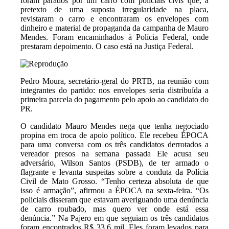
foram parados por um carro com policiais civis que, a
pretexto de uma suposta irregularidade na placa,
revistaram o carro e encontraram os envelopes com
dinheiro e material de propaganda da campanha de Mauro
Mendes. Foram encaminhados à Polícia Federal, onde
prestaram depoimento. O caso está na Justiça Federal.
Pedro Moura, secretário-geral do PRTB, na reunião com
integrantes do partido: nos envelopes seria distribuída a
primeira parcela do pagamento pelo apoio ao candidato do
PR.
O candidato Mauro Mendes nega que tenha negociado
propina em troca de apoio político. Ele recebeu ÉPOCA
para uma conversa com os três candidatos derrotados a
vereador presos na semana passada Ele acusa seu
adversário, Wilson Santos (PSDB), de ter armado o
flagrante e levanta suspeitas sobre a conduta da Polícia
Civil de Mato Grosso. “Tenho certeza absoluta de que
isso é armação”, afirmou a ÉPOCA na sexta-feira. “Os
policiais disseram que estavam averiguando uma denúncia
de carro roubado, mas quero ver onde está essa
denúncia.” Na Pajero em que seguiam os três candidatos
foram encontrados R$ 33,6 mil. Eles foram levados para