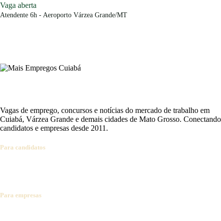
Vaga aberta
Atendente 6h - Aeroporto Várzea Grande/MT
Vagas de emprego, concursos e notícias do mercado de trabalho em
Cuiabá, Várzea Grande e demais cidades de Mato Grosso. Conectando
candidatos e empresas desde 2011.
Para candidatos
Ver vagas
Cadastrar currículo
Concursos abertos
Alertas por e-mail
Dicas de carreira
Para empresas
Anunciar vaga
Banco de currículos
Planos e preços
Falar com vendas