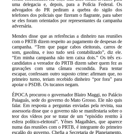
uma delegacia e, depois, para a Polícia Federal. Os
advogados do PR pediram a quebra do sigilo dos
telefones dos policiais que fizeram o flagrante, para saber
se eles foram orientados por representantes da campanha
adversária.
Mendes disse que as referências a dinheiro nas reuniões
com o PRTB dizem respeito ao pagamento de despesas de
campanha. “Tem que pagar cabos eleitorais, carros de
som, gasolina, e isso tudo será contabilizado”, diz ele.
“Em minha campanha não tem caixa dois.” Os três ex-
candidatos a vereador do PRTB dizem saber quem fez as
gravações com uma câmara escondida. Para tentar
escapar, confessam outro suposto crime: afirmam que, no
primeiro turno, teriam recebido dinheiro “por fora” para
apoiar o PSDB. Os tucanos negam.
ÉPOCA procurou o governador Blairo Maggi, no Palácio
Paiaguás, sede do governo do Mato Grosso. Ele não quis
falar. Em resposta a perguntas enviadas pela revista, sua
assessoria disse que o governo não se manifestaria sobre o
teor dos vídeos por se tratar de um “episódio restrito à
esfera político-eleitoral”. Yênes Magalhães, que aparece
numa das reuniões com o PRTB, é integrante do primeiro
escalão do governo. Chefia a Secretaria de Planejamento.