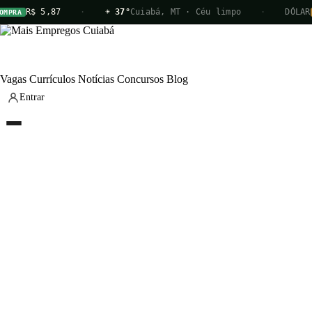
R$ 5,87
·
☀ 37°
Cuiabá, MT · Céu limpo
·
DÓLAR
RA
VE
Vagas
Currículos
Notícias
Concursos
Blog
Entrar