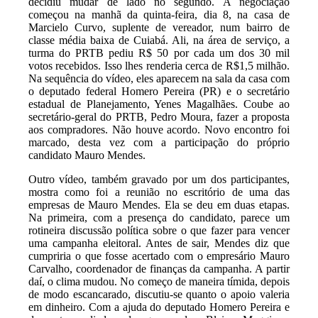
decidiu mudar de lado no segundo. A negociação
começou na manhã da quinta-feira, dia 8, na casa de
Marcielo Curvo, suplente de vereador, num bairro de
classe média baixa de Cuiabá. Ali, na área de serviço, a
turma do PRTB pediu R$ 50 por cada um dos 30 mil
votos recebidos. Isso lhes renderia cerca de R$1,5 milhão.
Na sequência do vídeo, eles aparecem na sala da casa com
o deputado federal Homero Pereira (PR) e o secretário
estadual de Planejamento, Yenes Magalhães. Coube ao
secretário-geral do PRTB, Pedro Moura, fazer a proposta
aos compradores. Não houve acordo. Novo encontro foi
marcado, desta vez com a participação do próprio
candidato Mauro Mendes.
Outro vídeo, também gravado por um dos participantes,
mostra como foi a reunião no escritório de uma das
empresas de Mauro Mendes. Ela se deu em duas etapas.
Na primeira, com a presença do candidato, parece um
rotineira discussão política sobre o que fazer para vencer
uma campanha eleitoral. Antes de sair, Mendes diz que
cumpriria o que fosse acertado com o empresário Mauro
Carvalho, coordenador de finanças da campanha. A partir
daí, o clima mudou. No começo de maneira tímida, depois
de modo escancarado, discutiu-se quanto o apoio valeria
em dinheiro. Com a ajuda do deputado Homero Pereira e