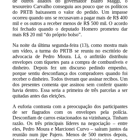
de outros aliados do governador Blairo Maggi, o
tesoureiro Carvalho conseguiu aos pouco que os políticos
do PRTB baixassem o valor do pedido. Um impasse
ocorreu quando uns se recusavam a pagar mais de R$ 400
mil e os outros a receber menos de R$ 500 mil. O acordo
foi fechado quando o deputado Homero prometeu dar
mais R$ 20 mil “do próprio bolso”.
Na noite da última segunda-feira (13), como mostra mais
um vídeo, a turma do PRTB se reuniu no escritório de
advocacia de Pedro Moura. Lá, o anfitrião distribuiu
envelopes com tíquetes para a compra de combustíveis e
dinheiro. Depois fez um discurso pedindo empenho,
porque sentiu desconfiança dos compradores quando foi
receber o dinheiro. Todos tiveram que assinar recibos. Um
dos presentes comenta que assinou sem conferir quanto
havia dentro. Essa seria a primeira de três parcelas a ser
quitadas antes das eleições.
A euforia contrasta com a preocupação dos participantes
de ser flagrados com os envelopes pela polícia.
Desconfiam de carros estacionados na vizinhança. Tinham
razão. Os três principais líderes na negociação – entre
eles, Pedro Moura e Marcionei Curvo – saíram juntos da
reunião num jipe Pajero. Menos de 500 metros depois,