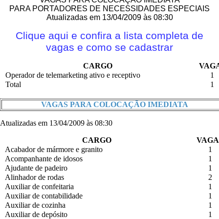
PARA PORTADORES DE NECESSIDADES ESPECIAIS
Atualizadas em 13/04/2009 às 08:30
Concursos
Clique aqui e confira a lista completa de
Blog
vagas e como se cadastrar
CARGO
VAG
Operador de telemarketing ativo e receptivo
1
Entrar
Total
1
Publicar vaga
VAGAS PARA COLOCAÇÃO IMEDIATA
Atualizadas em 13/04/2009 às 08:30
CARGO
VAGA
Acabador de mármore e granito
1
Acompanhante de idosos
1
Ajudante de padeiro
1
Alinhador de rodas
2
Auxiliar de confeitaria
1
Auxiliar de contabilidade
1
Auxiliar de cozinha
1
Auxiliar de depósito
1