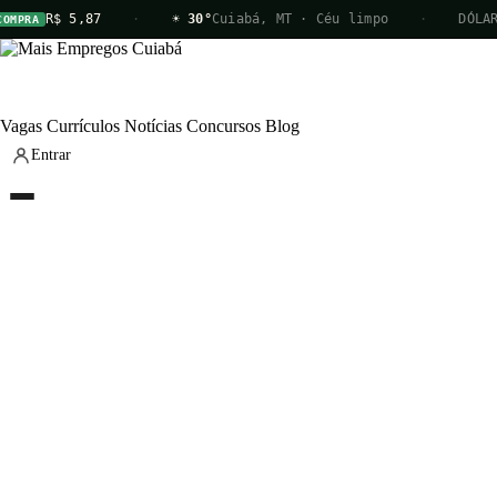
R$ 5,87
·
☀ 30°
Cuiabá, MT · Céu limpo
·
DÓLAR
PRA
V
Vagas
Currículos
Notícias
Concursos
Blog
Entrar