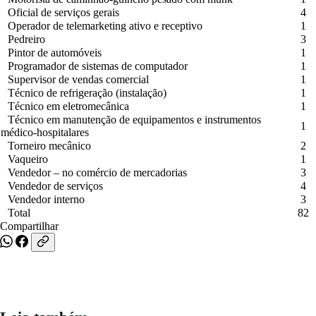
Oficial de serviços gerais
4
Operador de telemarketing ativo e receptivo
1
Pedreiro
3
Pintor de automóveis
1
Programador de sistemas de computador
1
Supervisor de vendas comercial
1
Técnico de refrigeração (instalação)
1
Técnico em eletromecânica
1
Técnico em manutenção de equipamentos e instrumentos
1
médico-hospitalares
Torneiro mecânico
2
Vaqueiro
1
Vendedor – no comércio de mercadorias
3
Vendedor de serviços
4
Vendedor interno
3
Total
82
Compartilhar