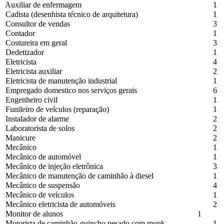
Auxiliar de enfermagem
1
Cadista (desenhista técnico de arquitetura)
1
Consultor de vendas
3
Contador
1
Costureira em geral
3
Dedetizador
1
Eletricista
4
Eletricista auxiliar
2
Eletricista de manutenção industrial
1
Empregado domestico nos serviços gerais
6
Engenheiro civil
1
Funileiro de veículos (reparação)
1
Instalador de alarme
2
Laboratorista de solos
2
Manicure
2
Mecânico
1
Mecânico de automóvel
1
Mecânico de injeção eletrônica
3
Mecânico de manutenção de caminhão à diesel
1
Mecânico de suspensão
4
Mecânico de veículos
1
Mecânico eletricista de automóveis
2
Monitor de alunos
1
Motorista de caminhão-guincho pesado com munk
1