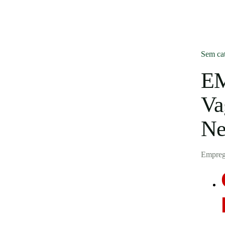
Blog
Sem cat
Entrar
E
Publicar vaga
Va
Ne
Empreg