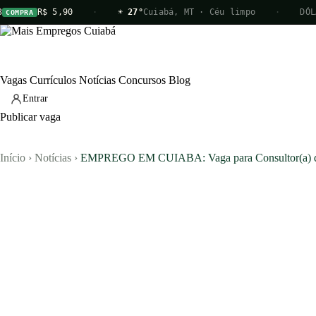
R$ 5,90
·
☀ 27°
Cuiabá, MT · Céu limpo
·
DÓLAR
VENDA
Vagas
Currículos
Notícias
Concursos
Blog
Entrar
Publicar vaga
Início
›
Notícias
›
EMPREGO EM CUIABA: Vaga para Consultor(a) d
Vagas
Currículos
Notícias
Concursos