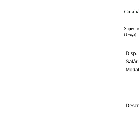
Cuiab
Superio
(1 vaga)
Disp. 
Salári
Modal
Descr