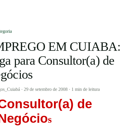
egoria
MPREGO EM CUIABA:
ga para Consultor(a) de
gócios
os_Cuiabá
·
29 de setembro de 2008
·
1 min de leitura
Consultor(a) de
Negócio
s