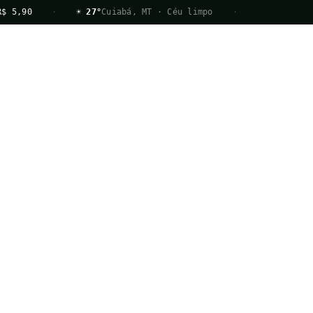
·
☀ 27°
Cuiabá, MT · Céu limpo
·