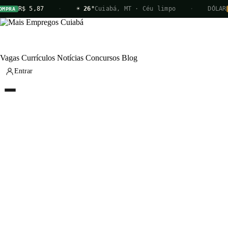
R$ 5,87
·
☀ 26°
Cuiabá, MT · Céu limpo
·
DÓLAR
RA
VE
Vagas
Currículos
Notícias
Concursos
Blog
Entrar