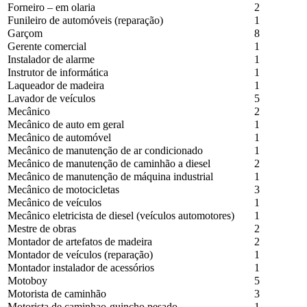
Forneiro – em olaria
2
Funileiro de automóveis (reparação)
1
Garçom
8
Gerente comercial
1
Instalador de alarme
1
Instrutor de informática
1
Laqueador de madeira
1
Lavador de veículos
5
Mecânico
2
Mecânico de auto em geral
1
Mecânico de automóvel
1
Mecânico de manutenção de ar condicionado
1
Mecânico de manutenção de caminhão a diesel
2
Mecânico de manutenção de máquina industrial
1
Mecânico de motocicletas
3
Mecânico de veículos
1
Mecânico eletricista de diesel (veículos automotores)
1
Mestre de obras
2
Montador de artefatos de madeira
2
Montador de veículos (reparação)
1
Montador instalador de acessórios
1
Motoboy
5
Motorista de caminhão
3
Motorista de caminhao-guincho pesado
1