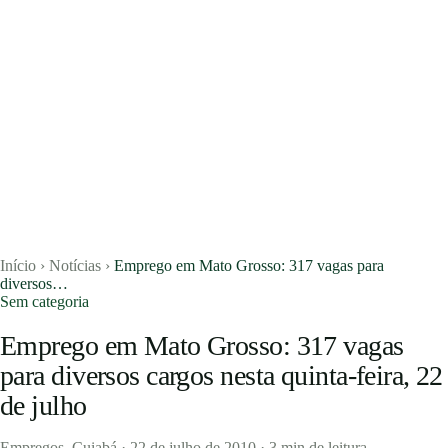
Início
›
Notícias
›
Emprego em Mato Grosso: 317 vagas para
diversos…
Sem categoria
Emprego em Mato Grosso: 317 vagas
Vagas
para diversos cargos nesta quinta-feira, 22
de julho
Currículos
Notícias
Empregos_Cuiabá
·
22 de julho de 2010
·
3 min de leitura