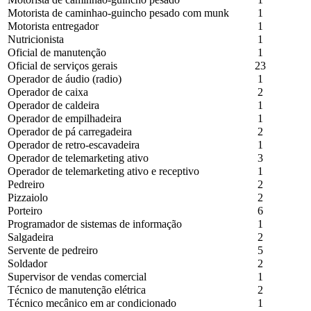
Motorista de caminhao-guincho pesado com munk
1
Motorista entregador
1
Nutricionista
1
Oficial de manutenção
1
Oficial de serviços gerais
23
Operador de áudio (radio)
1
Operador de caixa
2
Operador de caldeira
1
Operador de empilhadeira
1
Operador de pá carregadeira
2
Operador de retro-escavadeira
1
Operador de telemarketing ativo
3
Operador de telemarketing ativo e receptivo
1
Pedreiro
2
Pizzaiolo
2
Porteiro
6
Programador de sistemas de informação
1
Salgadeira
2
Servente de pedreiro
5
Soldador
2
Supervisor de vendas comercial
1
Técnico de manutenção elétrica
2
Técnico mecânico em ar condicionado
1