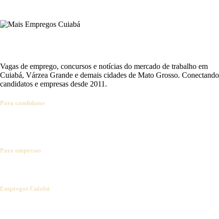
Vagas de emprego, concursos e notícias do mercado de trabalho em
Cuiabá, Várzea Grande e demais cidades de Mato Grosso. Conectando
candidatos e empresas desde 2011.
Para candidatos
Ver vagas
Cadastrar currículo
Concursos abertos
Alertas por e-mail
Dicas de carreira
Para empresas
Anunciar vaga
Banco de currículos
Planos e preços
Falar com vendas
Empregos Cuiabá
Sobre
Notícias
Contato
Termos de uso
Privacidade
© 2026 Empregos Cuiabá · Todos os direitos reservados
Cuiabá, Mato