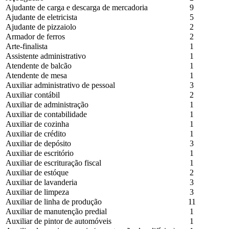
Ajudante de carga e descarga de mercadoria
9
Ajudante de eletricista
5
Ajudante de pizzaiolo
2
Armador de ferros
2
Arte-finalista
1
Assistente administrativo
1
Atendente de balcão
1
Atendente de mesa
1
Auxiliar administrativo de pessoal
3
Auxiliar contábil
2
Auxiliar de administração
1
Auxiliar de contabilidade
1
Auxiliar de cozinha
1
Auxiliar de crédito
1
Auxiliar de depósito
3
Auxiliar de escritório
1
Auxiliar de escrituração fiscal
1
Auxiliar de estóque
2
Auxiliar de lavanderia
3
Auxiliar de limpeza
3
Auxiliar de linha de produção
11
Auxiliar de manutenção predial
1
Auxiliar de pintor de automóveis
1