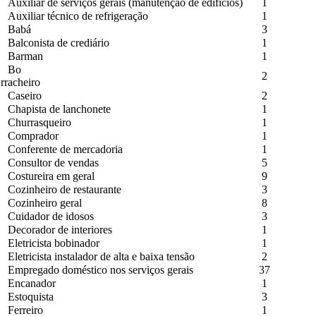
Auxiliar de serviços gerais (manutenção de edifícios)
1
Auxiliar técnico de refrigeração
1
Babá
3
Balconista de crediário
1
Barman
1
Bo
2
rracheiro
Caseiro
2
Chapista de lanchonete
1
Churrasqueiro
1
Comprador
1
Conferente de mercadoria
1
Consultor de vendas
5
Costureira em geral
9
Cozinheiro de restaurante
3
Cozinheiro geral
8
Cuidador de idosos
3
Decorador de interiores
1
Eletricista bobinador
1
Eletricista instalador de alta e baixa tensão
2
Empregado doméstico nos serviços gerais
37
Encanador
1
Estoquista
3
Ferreiro
1