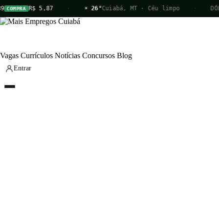
R$ 5,87
·
☀ 26°
Cuiabá, MT · Céu limpo
·
DÓLA
COMPRA
Vagas
Currículos
Notícias
Concursos
Blog
Entrar