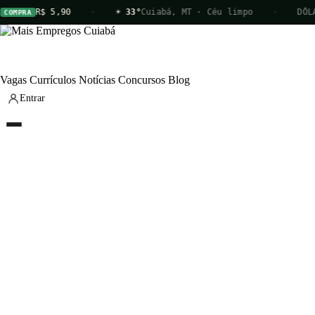
R$ 5,90
·
☀ 33°
Cuiabá, MT · Céu limpo
·
DÓLAR
OMPRA
Vagas
Currículos
Notícias
Concursos
Blog
Entrar
Vagas
Currículos
Notícias