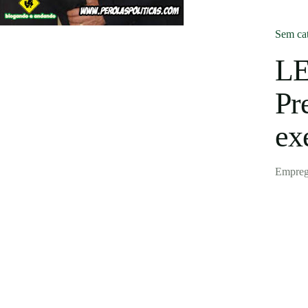
Publicar vaga
Sem cat
LE
Pr
ex
Empreg