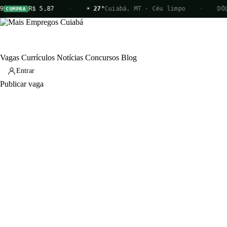
R$ 5,87
·
☀ 27°
Cuiabá, MT · Céu limpo
·
DÓLAR
VEND
Vagas
Currículos
Notícias
Concursos
Blog
Entrar
Publicar vaga