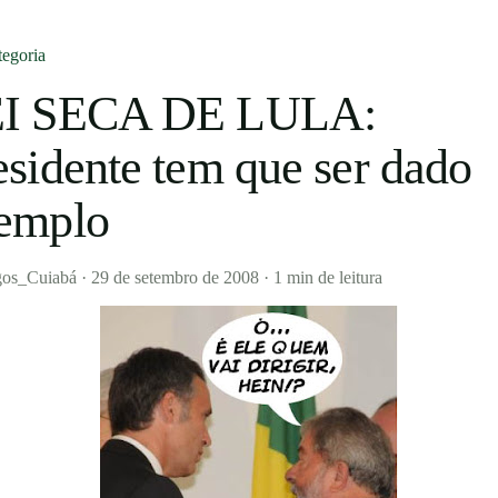
egoria
I SECA DE LULA:
esidente tem que ser dado
emplo
os_Cuiabá
·
29 de setembro de 2008
·
1 min de leitura