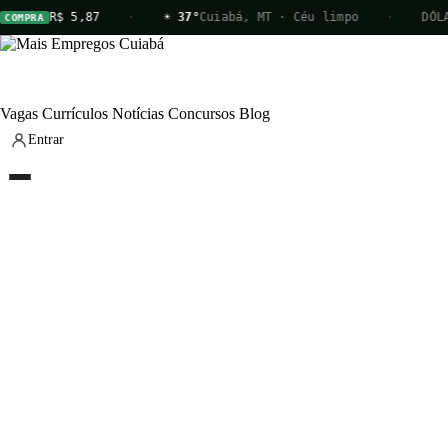
R$ 5,87
·
☀ 37°
Cuiabá, MT · Céu limpo
·
DÓLAR
OMPRA
Vagas
Currículos
Notícias
Concursos
Blog
Entrar