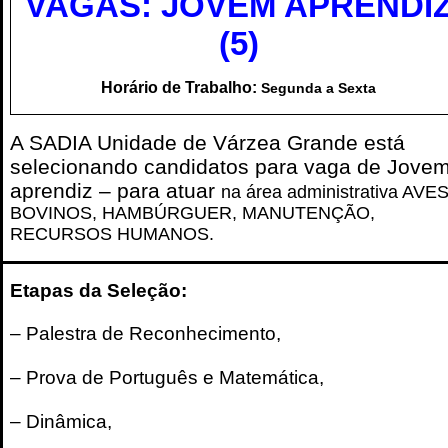
VAGAS: JOVEM APRENDI
(5)
Concursos
Blog
Horário de Trabalho:
Segunda a Sexta
A SADIA
Unidade
de
Várzea Grande
está
Entrar
selecionando candidatos para vaga de
Jove
aprendiz
– para atuar
na área administrativa AVES
Publicar vaga
BOVINOS, HAMBÚRGUER, MANUTENÇÃO,
RECURSOS HUMANOS.
Etapas da Seleção:
– Palestra de Reconhecimento,
– Prova de Português e Matemática,
– Dinâmica,