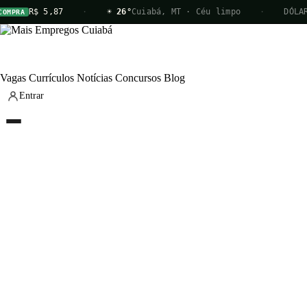
R$ 5,87
·
☀ 26°
Cuiabá, MT · Céu limpo
·
DÓLAR
PRA
V
Vagas
Currículos
Notícias
Concursos
Blog
Entrar