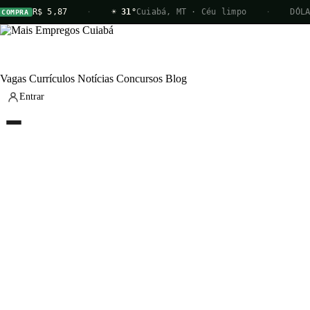
R$ 5,87
·
☀ 31°
Cuiabá, MT · Céu limpo
·
DÓLAR
MPRA
Vagas
Currículos
Notícias
Concursos
Blog
Entrar