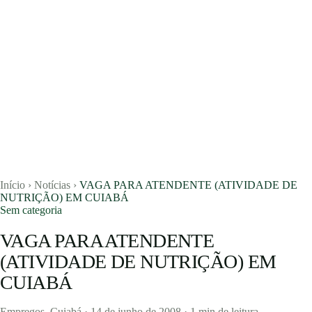
Início
›
Notícias
›
VAGA PARA ATENDENTE (ATIVIDADE DE
NUTRIÇÃO) EM CUIABÁ
Sem categoria
VAGA PARA ATENDENTE
Vagas
(ATIVIDADE DE NUTRIÇÃO) EM
CUIABÁ
Currículos
Notícias
Empregos_Cuiabá
·
14 de junho de 2008
·
1 min de leitura