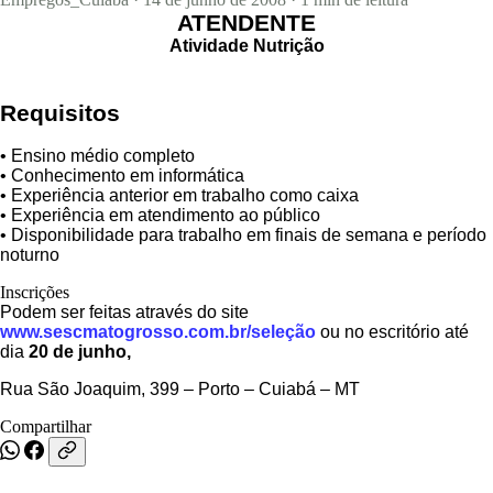
ATENDENTE
Concursos
Atividade Nutrição
Blog
Requisitos
• Ensino médio completo
• Conhecimento em informática
Entrar
• Experiência anterior em trabalho como caixa
• Experiência em atendimento ao público
Publicar vaga
• Disponibilidade para trabalho em finais de semana e período
noturno
Inscrições
Podem ser feitas através do site
www.sescmatogrosso.com.br/seleção
ou no escritório até
dia
20 de junho,
Rua São Joaquim, 399 – Porto – Cuiabá – MT
Compartilhar