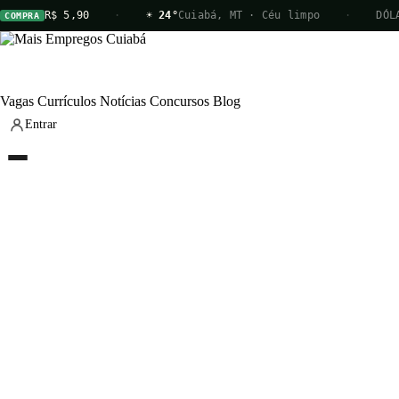
R$ 5,90
·
☀ 24°
Cuiabá, MT · Céu limpo
·
DÓLAR
OMPRA
Vagas
Currículos
Notícias
Concursos
Blog
Entrar
Vagas
Currículos
Notícias