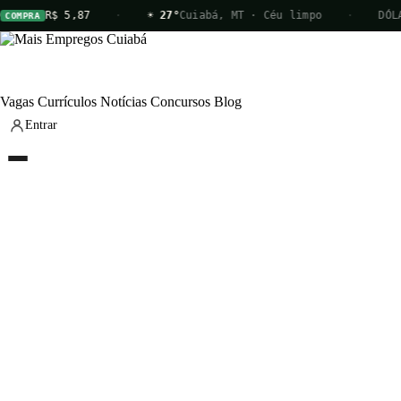
R$ 5,87
·
☀ 27°
Cuiabá, MT · Céu limpo
·
DÓLAR
OMPRA
Vagas
Currículos
Notícias
Concursos
Blog
Entrar