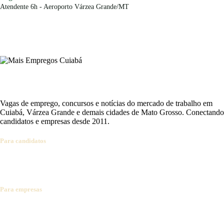
Atendente 6h - Aeroporto Várzea Grande/MT
Vagas de emprego, concursos e notícias do mercado de trabalho em
Cuiabá, Várzea Grande e demais cidades de Mato Grosso. Conectando
candidatos e empresas desde 2011.
Para candidatos
Ver vagas
Cadastrar currículo
Concursos abertos
Alertas por e-mail
Dicas de carreira
Para empresas
Anunciar vaga
Banco de currículos
Planos e preços
Falar com vendas