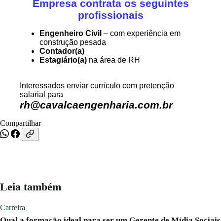
Empresa contrata os seguintes
profissionais
Concursos
Engenheiro Civil
– com experiência em
construção pesada
Blog
Contador(a)
Estagiário(a)
na área de RH
Entrar
Interessados enviar currículo com pretenção
salarial para
Publicar vaga
rh@cavalcaengenharia.com.br
Compartilhar
Leia também
Carreira
Qual a formação ideal para ser um Gerente de Mídia Sociais