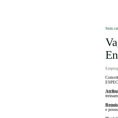
Blog
Sem cat
Entrar
Va
Publicar vaga
En
Empreg
Conceit
ESPEC
Atribu
treinam
Requisi
e possu