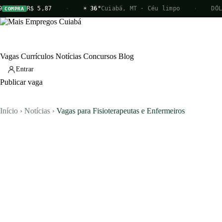
 5,87
·
☀ 36°
Cuiabá, MT · Céu limpo
·
DÓLAR
R
VENDA
Vagas
Currículos
Notícias
Concursos
Blog
Entrar
Publicar vaga
Início
›
Notícias
›
Vagas para Fisioterapeutas e Enfermeiros
Vagas
Currículos
Notícias
Concursos