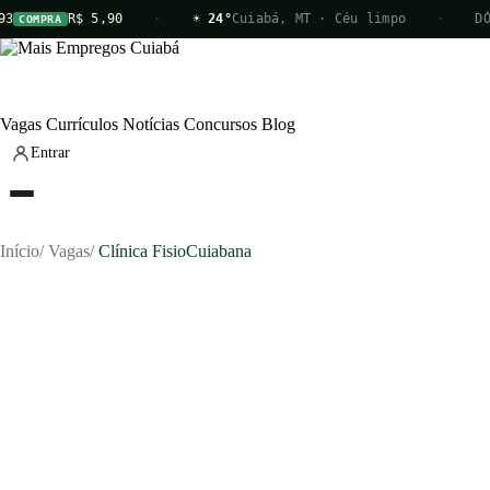
93
R$ 5,90
·
☀ 24°
Cuiabá, MT · Céu limpo
·
DÓ
COMPRA
Vagas
Currículos
Notícias
Concursos
Blog
Entrar
Início
/
Vagas
/
Clínica FisioCuiabana
Vagas
Currículos
Notícias