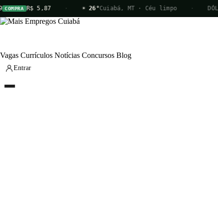
R$ 5,87
·
☀ 26°
Cuiabá, MT · Céu limpo
·
DÓL
COMPRA
Vagas
Currículos
Notícias
Concursos
Blog
Entrar