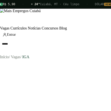
R$ 5,90
·
☀ 24°
Cuiabá, MT · Céu limpo
·
DÓLAR
A
VEND
Vagas
Currículos
Notícias
Concursos
Blog
Entrar
Início
/
Vagas
/
IGA
Vagas
Currículos
Notícias