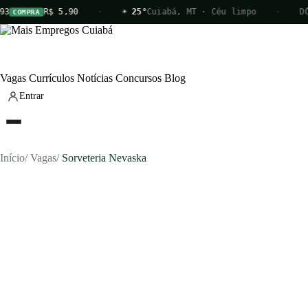
93
R$ 5,90
·
☀ 25°
Cuiabá, MT · Céu limpo
·
DÓ
COMPRA
Vagas
Currículos
Notícias
Concursos
Blog
Entrar
Início
/
Vagas
/
Sorveteria Nevaska
Vagas
Currículos
Notícias