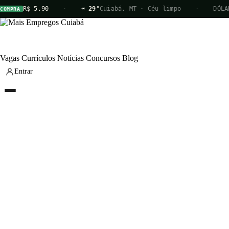
R$ 5,90
·
☀ 29°
Cuiabá, MT · Céu limpo
·
DÓLAR
MPRA
V
Vagas
Currículos
Notícias
Concursos
Blog
Entrar
Vagas
Currículos
Notícias